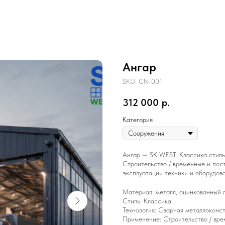
Ангар
SKU:
CN-001
312 000
р.
Категория
Ангар — SK WEST. Классика стиль
Строительство / временные и пос
эксплуатации техники и оборудова
Материал: металл, оцинкованный 
Стиль: Классика
Технология: Сварная металлоконст
Применение: Строительство / вр