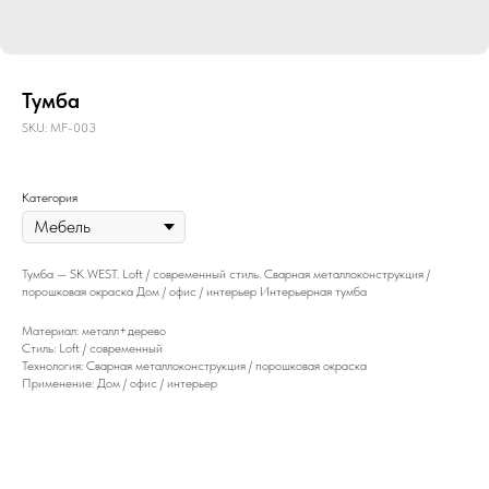
Тумба
SKU:
MF-003
Категория
Тумба — SK WEST. Loft / современный стиль. Сварная металлоконструкция /
порошковая окраска Дом / офис / интерьер Интерьерная тумба
Материал: металл+дерево
Стиль: Loft / современный
Технология: Сварная металлоконструкция / порошковая окраска
Применение: Дом / офис / интерьер