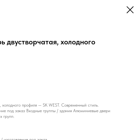
ь двустворчатая, холодного
, холодного профиля — SK WEST. Современный стиль.
ние под заказ Входные группы / здания Алюминиевые двери
х групп.
/ изготовление под заказ