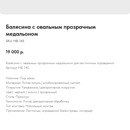
Балясина с овальным прозрачным
медальоном
SKU:
HB-145
19 000
р.
Балясина с овальным прозрачным медальоном для лестничных ограждений.
Артикул HB-145.
Наличие: Под заказ
Материал: Литая латунь / комбинированный металл
Покрытие: Гальваника / декоративное покрытие
Цвет: черный / золото / прозрачный
Стиль: Премиум
Технология: Литьё, декоративная обработка
Тип монтажа: Напольный монтаж
Применение: Лестницы, ограждения, балюстрады, интерьер