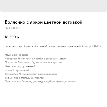
Балясина с яркой цветной вставкой
SKU:
HB-107
18 500
р.
Балясина с яркой цветной вставкой для лестничных ограждений. Артикул HB-107.
Наличие: Под заказ
Материал: Литая латунь / комбинированный металл
Покрытие: Гальваника / декоративное покрытие
Цвет: золото / оранжевый
Стиль: Современный
Технология: Литьё, декоративная обработка
Тип монтажа: Напольный монтаж
Применение: Лестницы, ограждения, балюстрады, интерьер