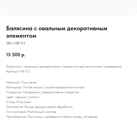
Балясина с овальным декоративным
элементом
SKU:
HB-113
15 500
р.
Балясина с овальным декоративным элементом для лестничных ограждений.
Артикул HB-113.
Наличие: Под заказ
Материал: Литая латунь / комбинированный металл
Покрытие: Гальваника / декоративное покрытие
Цвет: черный / золото
Стиль: Классика
Технология: Литьё, декоративная обработка
Тип монтажа: Напольный монтаж
Применение: Лестницы, ограждения, балюстрады, интерьер