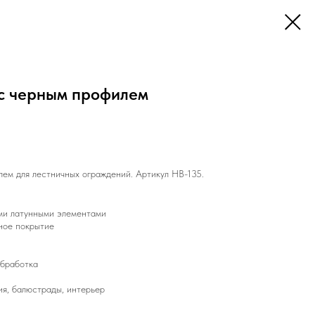
 с черным профилем
лем для лестничных ограждений. Артикул HB-135.
ми латунными элементами
вное покрытие
обработка
я, балюстрады, интерьер