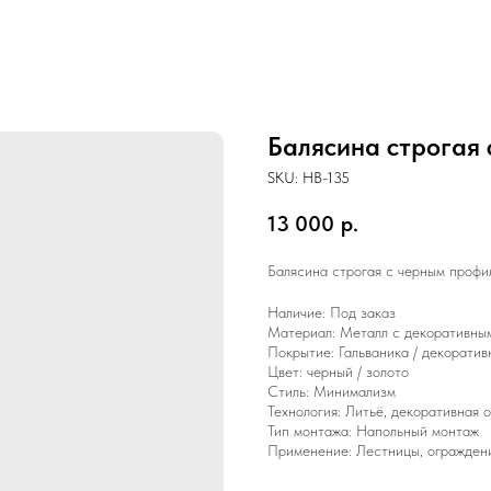
Балясина строгая
SKU:
HB-135
13 000
р.
Балясина строгая с черным профи
Наличие: Под заказ
Материал: Металл с декоративны
Покрытие: Гальваника / декорати
Цвет: черный / золото
Стиль: Минимализм
Технология: Литьё, декоративная 
Тип монтажа: Напольный монтаж
Применение: Лестницы, ограждени