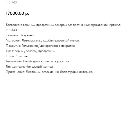
HB-140
17000,00
р.
Балясина с двойным прозрачным декором для лестничных ограждений. Артикул
HB-140.
Наличие: Под заказ
Материал: Литая латунь / комбинированный металл
Покрытие: Гальваника / декоративное покрытие
Цвет: серый / золото / прозрачный
Стиль: Классика
Технология: Литьё, декоративная обработка
Тип монтажа: Напольный монтаж
Применение: Лестницы, ограждения, балюстрады, интерьер