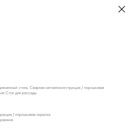
ременный стиль. Сварная металлоконструкция / порошковая
ние Стол для рассады
рукция / порошковая окраска
дование