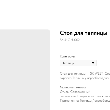
Стол для теплицы
SKU:
GH-002
Категория
Стол для теплицы — SK WEST. Сов
окраска Теплицы / агрооборудова
Материал: металл
Стиль: Современный
Технология: Сварная металлоконст
Применение: Теплицы / агрообору