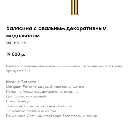
Балясина с овальным декоративным
медальоном
SKU:
HB-146
19 000
р.
Балясина с овальным декоративным медальоном для лестничных ограждений.
Артикул HB-146.
Наличие: Под заказ
Материал: Литая латунь / комбинированный металл
Покрытие: Гальваника / декоративное покрытие
Цвет: золото / прозрачный
Стиль: Премиум
Технология: Литьё, декоративная обработка
Тип монтажа: Напольный монтаж
Применение: Лестницы, ограждения, балюстрады, интерьер