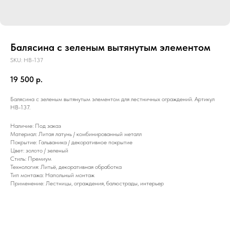
Балясина с зеленым вытянутым элементом
SKU:
HB-137
19 500
р.
Балясина с зеленым вытянутым элементом для лестничных ограждений. Артикул
HB-137.
Наличие: Под заказ
Материал: Литая латунь / комбинированный металл
Покрытие: Гальваника / декоративное покрытие
Цвет: золото / зеленый
Стиль: Премиум
Технология: Литьё, декоративная обработка
Тип монтажа: Напольный монтаж
Применение: Лестницы, ограждения, балюстрады, интерьер