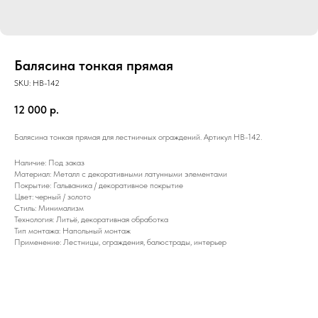
Балясина тонкая прямая
SKU:
HB-142
12 000
р.
Балясина тонкая прямая для лестничных ограждений. Артикул HB-142.
Наличие: Под заказ
Материал: Металл с декоративными латунными элементами
Покрытие: Гальваника / декоративное покрытие
Цвет: черный / золото
Стиль: Минимализм
Технология: Литьё, декоративная обработка
Тип монтажа: Напольный монтаж
Применение: Лестницы, ограждения, балюстрады, интерьер