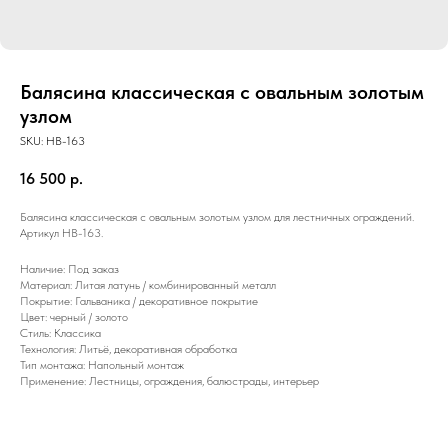
Балясина классическая с овальным золотым
узлом
SKU:
HB-163
16 500
р.
Балясина классическая с овальным золотым узлом для лестничных ограждений.
Артикул HB-163.
Наличие: Под заказ
Материал: Литая латунь / комбинированный металл
Покрытие: Гальваника / декоративное покрытие
Цвет: черный / золото
Стиль: Классика
Технология: Литьё, декоративная обработка
Тип монтажа: Напольный монтаж
Применение: Лестницы, ограждения, балюстрады, интерьер