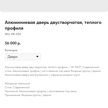
Алюминиевая дверь двустворчатая, теплого
профиля
SKU:
DR-004
56 000
р.
Категория
Алюминиевая дверь двустворчатая, теплого профиля — SK WEST. Современный
стиль. Алюминиевый профиль / изготовление под заказ Входные группы / здания
Алюминиевые двери для внутренних и наружных входных групп.
Материал: алюминий
Стиль: Современный
Технология: Алюминиевый профиль / изготовление под заказ
Применение: Входные группы / здания