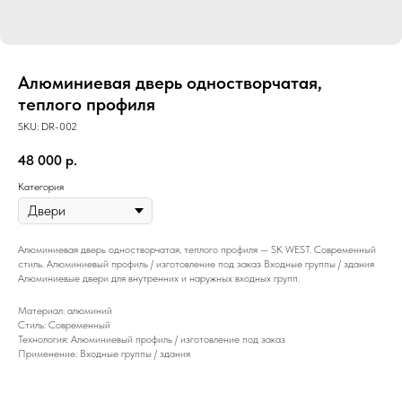
Алюминиевая дверь одностворчатая,
теплого профиля
SKU:
DR-002
48 000
р.
Категория
Алюминиевая дверь одностворчатая, теплого профиля — SK WEST. Современный
стиль. Алюминиевый профиль / изготовление под заказ Входные группы / здания
Алюминиевые двери для внутренних и наружных входных групп.
Материал: алюминий
Стиль: Современный
Технология: Алюминиевый профиль / изготовление под заказ
Применение: Входные группы / здания